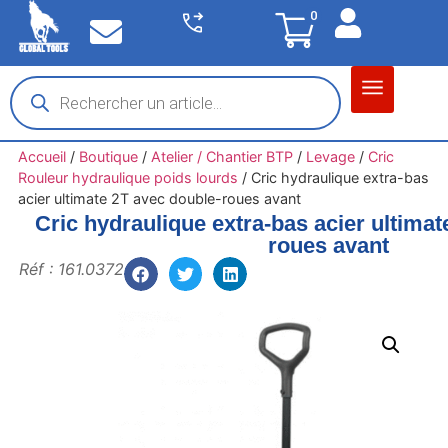
0
Matériel garage
Auto / Moto / PL
Chantier BTP
Accueil
/
Boutique
/
Atelier / Chantier BTP
/
Levage
/
Cric
Rouleur hydraulique poids lourds
/
Cric hydraulique extra-bas
acier ultimate 2T avec double-roues avant
Cric hydraulique extra-bas acier ultimat
roues avant
Réf : 161.0372