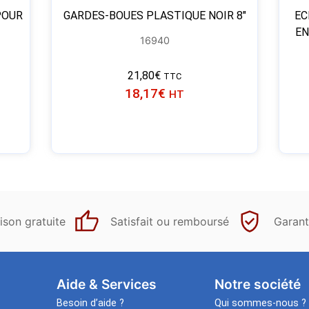
POUR
GARDES-BOUES PLASTIQUE NOIR 8″
EC
EN
16940
21,80
€
TTC
18,17
€
HT
ison gratuite
Satisfait ou remboursé
Garant
Aide & Services​
Notre société
Besoin d’aide ?
Qui sommes-nous ?