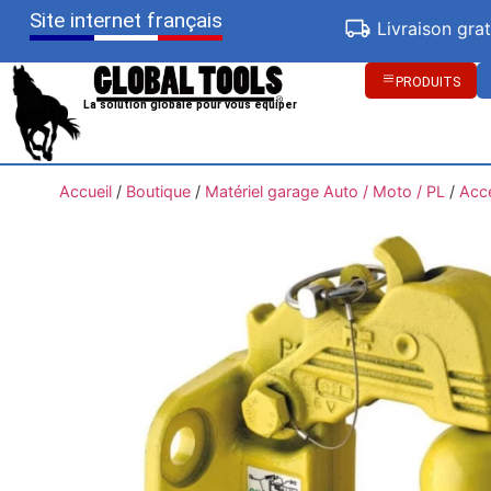
Site internet français
Livraison gra
PRODUITS
La solution globale pour vous équiper
Accueil
/
Boutique
/
Matériel garage Auto / Moto / PL
/
Acc