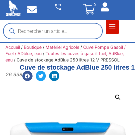
0
Matériel garage
Auto / Moto / PL
Chantier BTP
Accueil
/
Boutique
/
Matériel Agricole
/
Cuve Pompe Gasoil /
Fuel / ADblue, eau
/
Toutes les cuves à gasoil, fuel, AdBlue,
eau
/
Cuve de stockage AdBlue 250 litres 12 V PRESSOL
Cuve de stockage AdBlue 250 litres
26 938