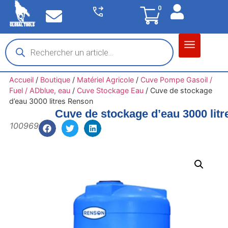
0
Matériel garage
Auto / Moto / PL
Chantier BTP
Accueil
/
Boutique
/
Matériel Agricole
/
Cuve Pompe Gasoil /
Fuel / ADblue, eau
/
Cuve Stockage Eau
/
Cuve de stockage
d’eau 3000 litres Renson
Cuve de stockage d’eau 3000 lit
100969