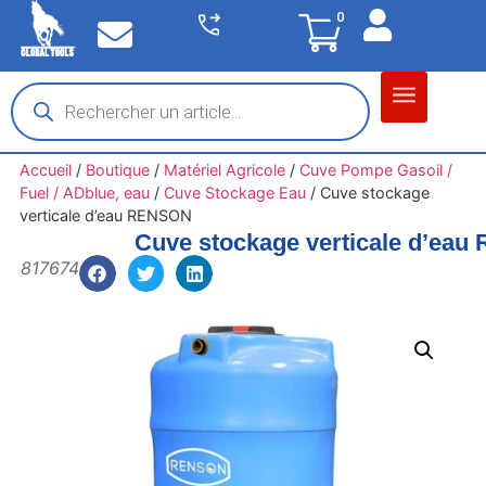
0
Matériel garage
Auto / Moto / PL
Chantier BTP
Accueil
/
Boutique
/
Matériel Agricole
/
Cuve Pompe Gasoil /
Fuel / ADblue, eau
/
Cuve Stockage Eau
/
Cuve stockage
verticale d’eau RENSON
Cuve stockage verticale d’ea
817674