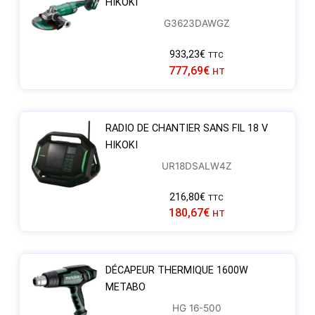
HIKOKI
G3623DAWGZ
933,23
€
TTC
777,69
€
HT
RADIO DE CHANTIER SANS FIL 18 V
HIKOKI
UR18DSALW4Z
216,80
€
TTC
180,67
€
HT
DÉCAPEUR THERMIQUE 1600W
METABO
HG 16-500