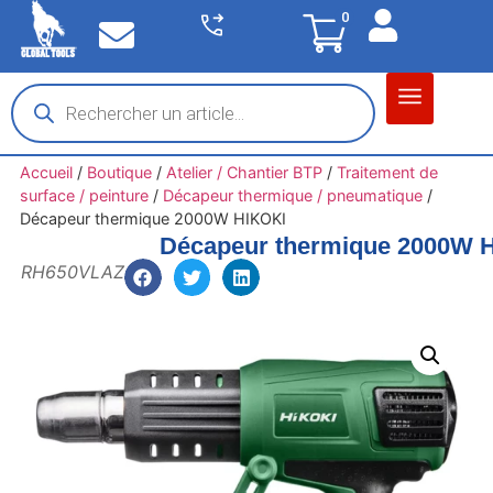
0
Matériel garage
Auto / Moto / PL
Chantier BTP
Accueil
/
Boutique
/
Atelier / Chantier BTP
/
Traitement de
surface / peinture
/
Décapeur thermique / pneumatique
/
Décapeur thermique 2000W HIKOKI
Décapeur thermique 2000W 
RH650VLAZ