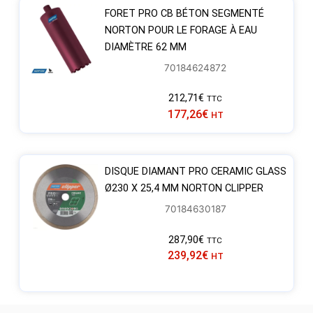
FORET PRO CB BÉTON SEGMENTÉ
NORTON POUR LE FORAGE À EAU
DIAMÈTRE 62 MM
70184624872
212,71
€
TTC
177,26
€
HT
DISQUE DIAMANT PRO CERAMIC GLASS
Ø230 X 25,4 MM NORTON CLIPPER
70184630187
287,90
€
TTC
239,92
€
HT