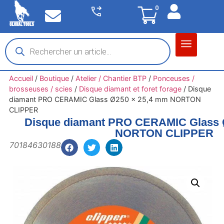
0
Matériel garage
Auto / Moto / PL
Chantier BTP
Accueil
/
Boutique
/
Atelier / Chantier BTP
/
Ponceuses /
brosseuses / scies
/
Disque diamant et foret forage
/
Disque
diamant PRO CERAMIC Glass Ø250 x 25,4 mm NORTON
CLIPPER
Disque diamant PRO CERAMIC Glass 
NORTON CLIPPER
70184630188