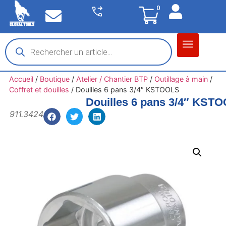
0
Matériel garage
Auto / Moto / PL
Chantier BTP
Accueil
/
Boutique
/
Atelier / Chantier BTP
/
Outillage à main
/
Coffret et douilles
/
Douilles 6 pans 3/4″ KSTOOLS
Douilles 6 pans 3/4″ KST
911.3424