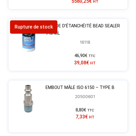
5580,25
€
HT
LIQUIDE D’ÉTANCHÉITÉ BEAD SEALER
Rupture de stock
945 ML
16118
46,90
€
TTC
39,08
€
HT
EMBOUT MÂLE ISO 6150 – TYPE B
20500601
8,80
€
TTC
7,33
€
HT