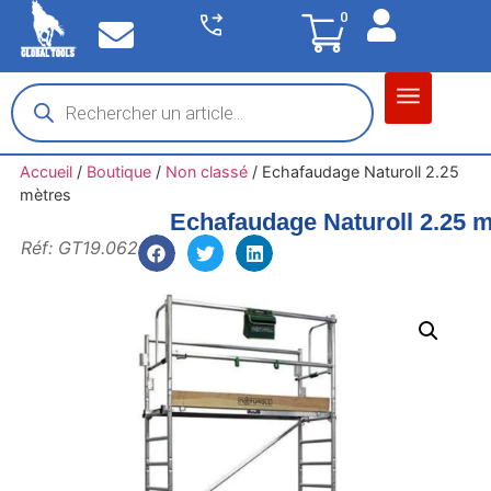
0
Matériel garage
Auto / Moto / PL
Chantier BTP
Accueil
/
Boutique
/
Non classé
/
Echafaudage Naturoll 2.25
mètres
Echafaudage Naturoll 2.25 
Réf: GT19.062