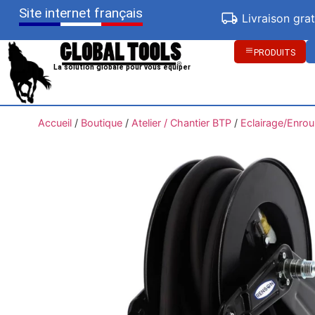
Site internet français
Livraison gra
PRODUITS
La solution globale pour vous équiper
Accueil
/
Boutique
/
Atelier / Chantier BTP
/
Eclairage/Enrou