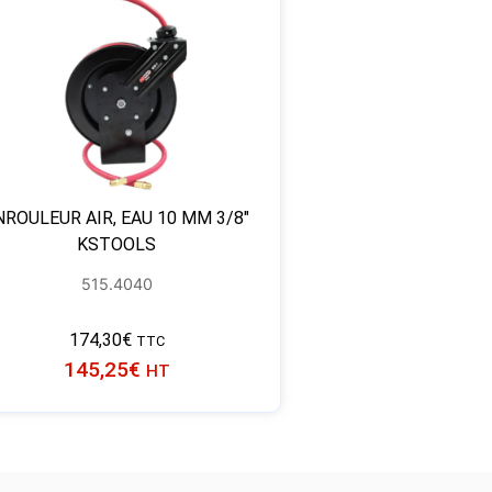
NROULEUR AIR, EAU 10 MM 3/8″
KSTOOLS
515.4040
174,30
€
TTC
145,25
€
HT