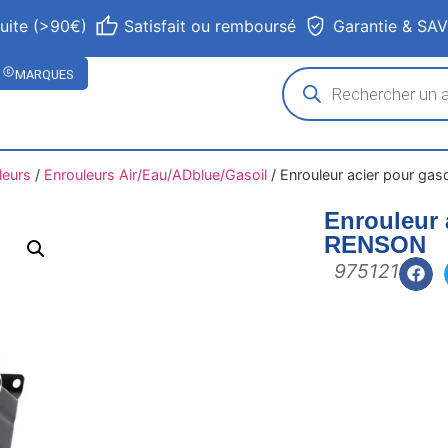
tuite (>90€)
Satisfait ou remboursé
Garantie & SA
MARQUES
leurs
/
Enrouleurs Air/Eau/ADblue/Gasoil
/
Enrouleur acier pour ga
Enrouleur 
RENSON
975121