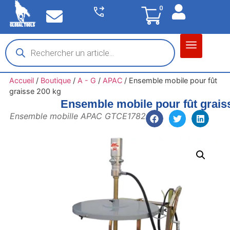
0
Matériel garage
Auto / Moto / PL
Chantier BTP
Accueil
/
Boutique
/
A - G
/
APAC
/
Ensemble mobile pour fût
graisse 200 kg
Ensemble mobile pour fût grais
Ensemble mobille APAC GTCE1782