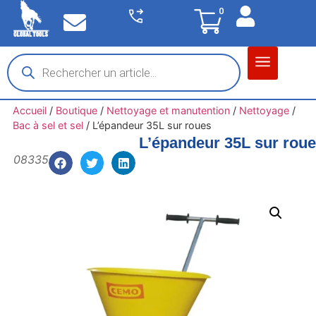
0
Matériel garage
Auto / Moto / PL
Chantier BTP
Accueil
/
Boutique
/
Nettoyage et manutention
/
Nettoyage
/
Bac à sel et sel
/
L’épandeur 35L sur roues
L’épandeur 35L sur rou
08335