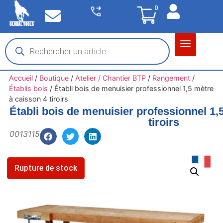
0
Matériel garage
Auto / Moto / PL
Chantier BTP
Accueil
/
Boutique
/
Atelier / Chantier BTP
/
Rangement
/
Établis bois
/
Établi bois de menuisier professionnel 1,5 mètre
à caisson 4 tiroirs
Établi bois de menuisier professionnel 1,
tiroirs
0013115
Rupture de stock