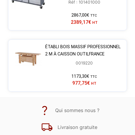
Réf : 101401000
2867,00
€
TTC
2389,17
€
HT
ÉTABLI BOIS MASSIF PROFESSIONNEL
2 M À CAISSON OUTILFRANCE
0019220
1173,30
€
TTC
977,75
€
HT
Qui sommes nous ?
Livraison gratuite