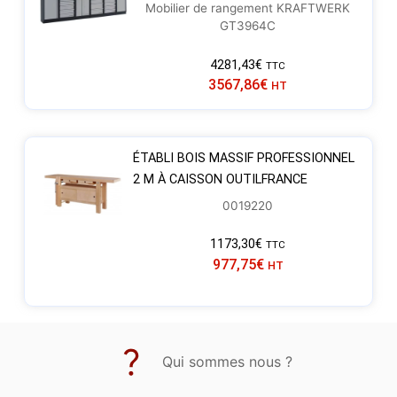
Mobilier de rangement KRAFTWERK
GT3964C
4281,43
€
TTC
3567,86
€
HT
ÉTABLI BOIS MASSIF PROFESSIONNEL
2 M À CAISSON OUTILFRANCE
0019220
1173,30
€
TTC
977,75
€
HT
Qui sommes nous ?