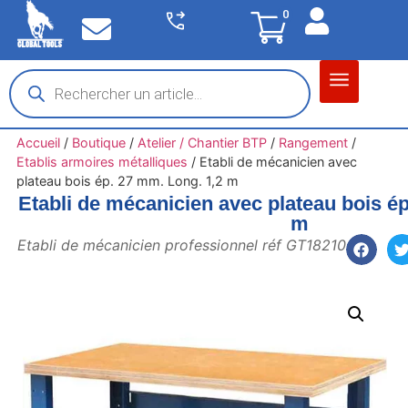
0
Matériel garage
Auto / Moto / PL
Chantier BTP
Accueil
/
Boutique
/
Atelier / Chantier BTP
/
Rangement
/
Etablis armoires métalliques
/
Etabli de mécanicien avec
plateau bois ép. 27 mm. Long. 1,2 m
Etabli de mécanicien avec plateau bois é
m
Etabli de mécanicien professionnel réf GT18210