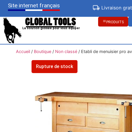
Site internet français
Livraison gra
PRODUITS
La solution globale pour vous équiper
Accueil
/
Boutique
/
Non classé
/
Etabli de menuisier pro av
Rupture de stock