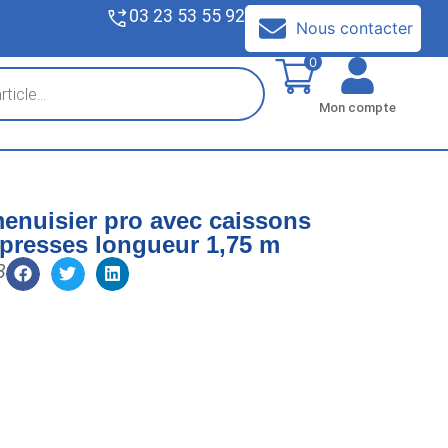
03 23 53 55 92
V
Nous contacter
0
Mon compte
menuisier pro avec caissons
2 presses longueur 1,75 m
8