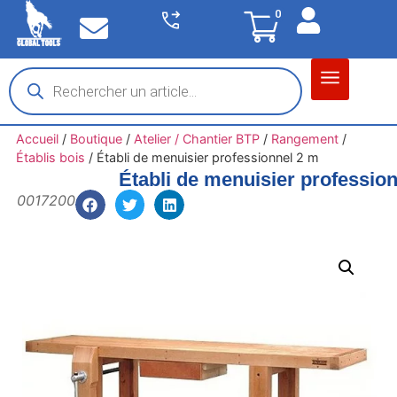
0
Matériel garage
Auto / Moto / PL
Chantier BTP
Accueil
/
Boutique
/
Atelier / Chantier BTP
/
Rangement
/
Établis bois
/
Établi de menuisier professionnel 2 m
Établi de menuisier professio
0017200