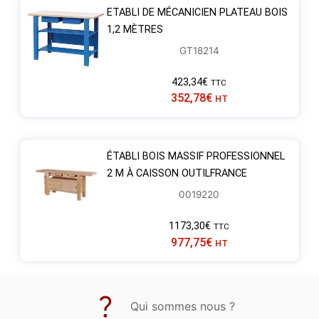
ETABLI DE MÉCANICIEN PLATEAU BOIS
1,2 MÈTRES
GT18214
423,34
€
TTC
352,78
€
HT
ÉTABLI BOIS MASSIF PROFESSIONNEL
2 M À CAISSON OUTILFRANCE
0019220
1173,30
€
TTC
977,75
€
HT
Qui sommes nous ?