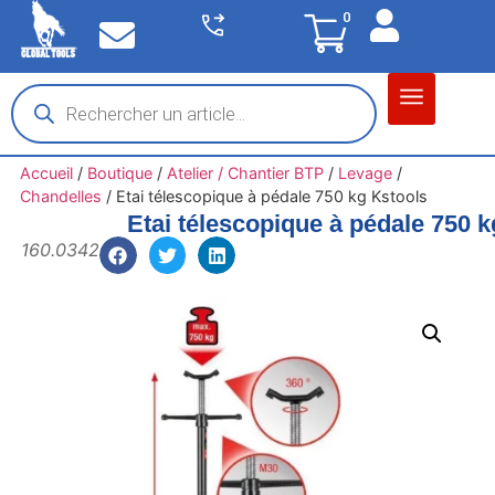
0
Matériel garage
Auto / Moto / PL
Chantier BTP
Accueil
/
Boutique
/
Atelier / Chantier BTP
/
Levage
/
Chandelles
/
Etai télescopique à pédale 750 kg Kstools
Etai télescopique à pédale 750 
160.0342