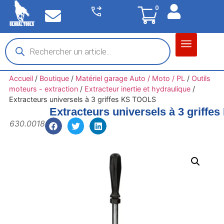
0
Matériel garage
Auto / Moto / PL
Chantier BTP
Accueil
/
Boutique
/
Matériel garage Auto / Moto / PL
/
Outils
moteurs - extraction
/
Extracteur inertie et hydraulique
/
Extracteurs universels à 3 griffes KS TOOLS
Extracteurs universels à 3 griff
630.0018