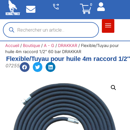
0
Matériel garage
Auto / Moto / PL
Chantier BTP
Accueil
/
Boutique
/
A - G
/
DRAKKAR
/
Flexible/Tuyau pour
huile 4m raccord 1/2″ 60 bar DRAKKAR
Flexible/Tuyau pour huile 4m raccord 1
07255