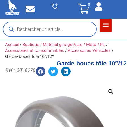
0
Matériel garage
Auto / Moto / PL
Chantier BTP
Accueil
/
Boutique
/
Matériel garage Auto / Moto / PL
/
Accessoires et consommables
/
Accessoires Véhicules
/
Garde-boues tôle 10″/12″
Garde-boues tôle 10″/12
Réf : GT18078