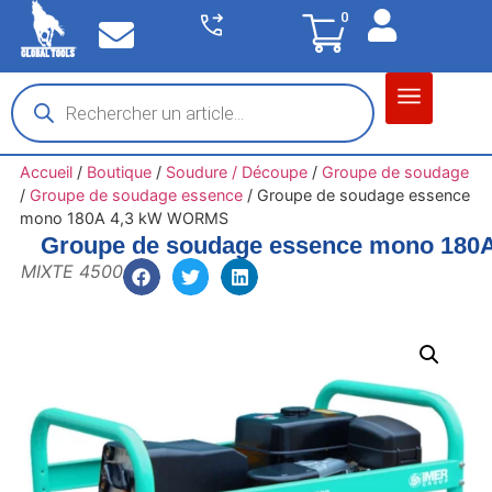
0
Matériel garage
Auto / Moto / PL
Chantier BTP
Accueil
/
Boutique
/
Soudure / Découpe
/
Groupe de soudage
/
Groupe de soudage essence
/
Groupe de soudage essence
mono 180A 4,3 kW WORMS
Groupe de soudage essence mono 18
MIXTE 4500