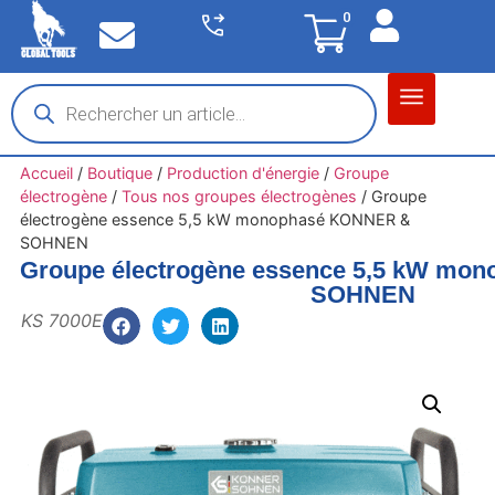
0
Matériel garage
Auto / Moto / PL
Chantier BTP
Accueil
/
Boutique
/
Production d'énergie
/
Groupe
électrogène
/
Tous nos groupes électrogènes
/
Groupe
électrogène essence 5,5 kW monophasé KONNER &
SOHNEN
Groupe électrogène essence 5,5 kW m
SOHNEN
KS 7000E