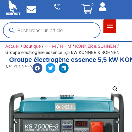
0
Matériel garage
Auto / Moto / PL
Chantier BTP
Accueil
/
Boutique
/
H - M
/
H - M
/
KONNER & SÖHNEN
/
Groupe électrogène essence 5,5 kW KÖNNER & SÖHNEN
Groupe électrogène essence 5,5 kW 
KS 7000E-3