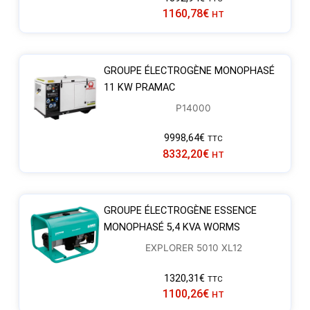
1160,78
€
HT
GROUPE ÉLECTROGÈNE MONOPHASÉ
11 KW PRAMAC
P14000
9998,64
€
TTC
8332,20
€
HT
GROUPE ÉLECTROGÈNE ESSENCE
MONOPHASÉ 5,4 KVA WORMS
EXPLORER 5010 XL12
1320,31
€
TTC
1100,26
€
HT