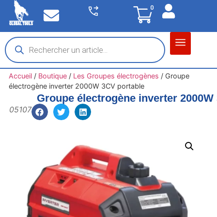
0
Matériel garage
Auto / Moto / PL
Chantier BTP
Accueil
/
Boutique
/
Les Groupes électrogènes
/
Groupe
électrogène inverter 2000W 3CV portable
Groupe électrogène inverter 2000W
05107