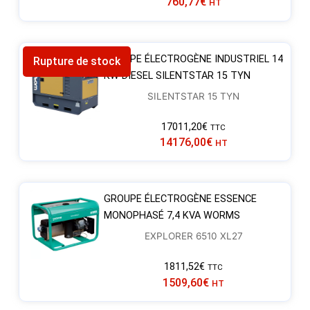
760,77
€
HT
GROUPE ÉLECTROGÈNE INDUSTRIEL 14
Rupture de stock
KW DIESEL SILENTSTAR 15 TYN
SILENTSTAR 15 TYN
17011,20
€
TTC
14176,00
€
HT
GROUPE ÉLECTROGÈNE ESSENCE
MONOPHASÉ 7,4 KVA WORMS
EXPLORER 6510 XL27
1811,52
€
TTC
1509,60
€
HT