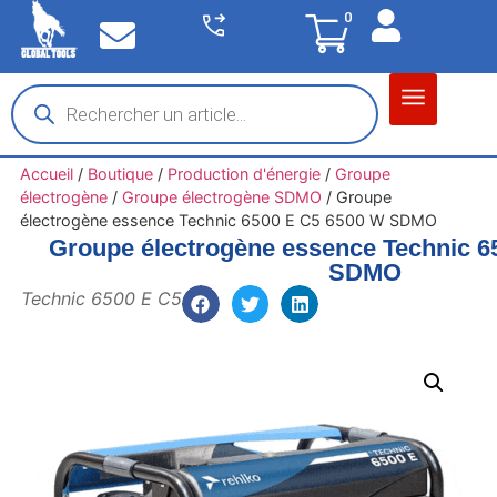
0
Matériel garage
Auto / Moto / PL
Chantier BTP
Accueil
/
Boutique
/
Production d'énergie
/
Groupe
électrogène
/
Groupe électrogène SDMO
/
Groupe
électrogène essence Technic 6500 E C5 6500 W SDMO
Groupe électrogène essence Technic 6
SDMO
Technic 6500 E C5