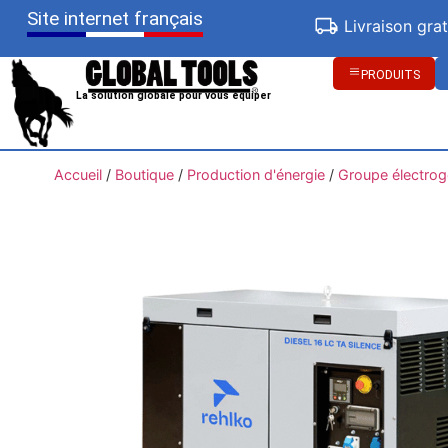
Site internet français
Livraison gra
PRODUITS
La solution globale pour vous équiper
Accueil
/
Boutique
/
Production d'énergie
/
Groupe électro