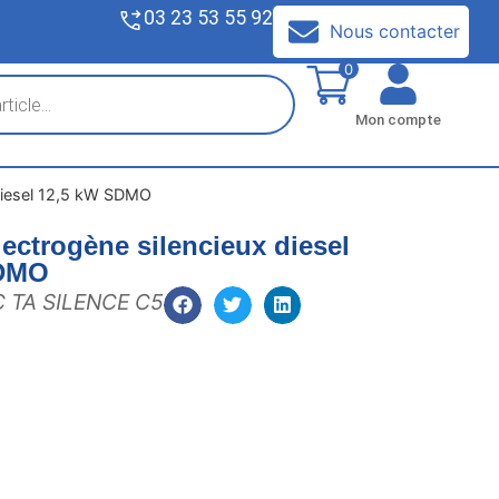
03 23 53 55 92
V
Nous contacter
0
Mon compte
diesel 12,5 kW SDMO
ectrogène silencieux diesel
SDMO
C TA SILENCE C5