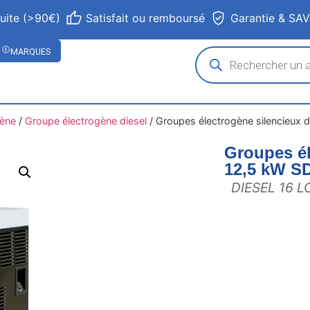
tuite (>90€)
Satisfait ou remboursé
Garantie & SA
MARQUES
gène
/
Groupe électrogène diesel
/
Groupes électrogène silencieux 
Groupes él
12,5 kW 
DIESEL 16 L