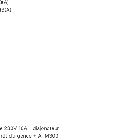
B(A)
dB(A)
se 230V 16A – disjoncteur + 1
arrêt d’urgence + APM303