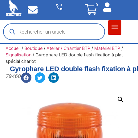
0
Matériel garage
Auto / Moto / PL
Chantier BTP
Accueil
/
Boutique
/
Atelier / Chantier BTP
/
Matériel BTP
/
Signalisation
/
Gyrophare LED double flash fixation à plat
spécial chariot
Gyrophare LED double flash fixation à pl
79460