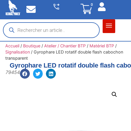
0
Matériel garage
Auto / Moto / PL
Chantier BTP
Accueil
/
Boutique
/
Atelier / Chantier BTP
/
Matériel BTP
/
Signalisation
/
Gyrophare LED rotatif double flash cabochon
transparent
Gyrophare LED rotatif double flash cab
79454