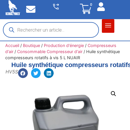
0
Matériel garage
Auto / Moto / PL
Chantier BTP
Accueil
/
Boutique
/
Production d'énergie
/
Compresseurs
d'air
/
Consommable Compresseur d'air
/
Huile synthétique
compresseurs rotatifs à vis 5 L NUAIR
Huile synthétique compresseurs rotatif
HV5S