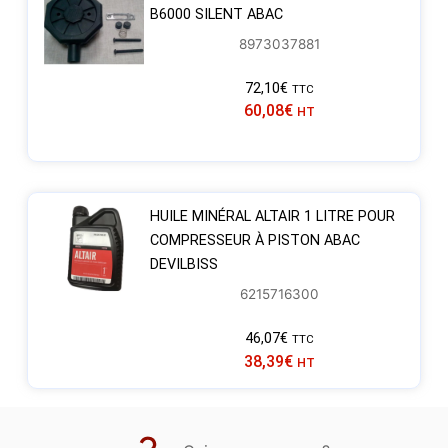
B6000 SILENT ABAC
8973037881
72,10
€
TTC
60,08
€
HT
HUILE MINÉRAL ALTAIR 1 LITRE POUR
COMPRESSEUR À PISTON ABAC
DEVILBISS
6215716300
46,07
€
TTC
38,39
€
HT