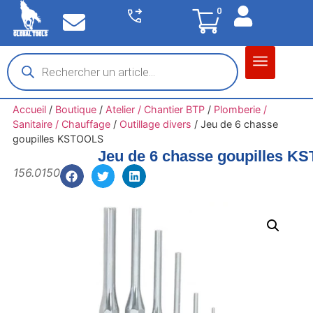
0
Matériel garage
Auto / Moto / PL
Chantier BTP
Accueil
/
Boutique
/
Atelier / Chantier BTP
/
Plomberie /
Sanitaire / Chauffage
/
Outillage divers
/
Jeu de 6 chasse
goupilles KSTOOLS
Jeu de 6 chasse goupilles 
156.0150