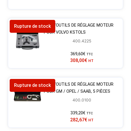
JEU D’OUTILS DE RÉGLAGE MOTEUR
Rupture de stock
POUR VOLVO KSTOLS
400.4225
369,60
€
TTC
308,00
€
HT
JEU D’OUTILS DE RÉGLAGE MOTEUR
Rupture de stock
POUR GM / OPEL / SAAB, 5 PIÈCES
400.0100
339,20
€
TTC
282,67
€
HT