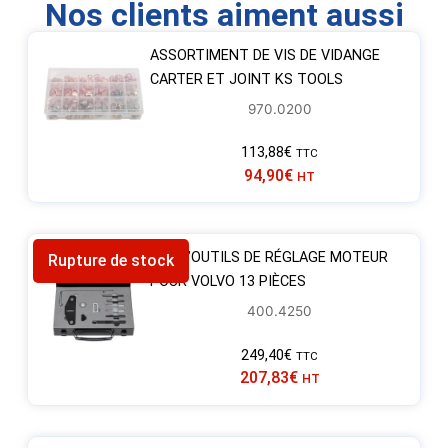
Nos clients aiment aussi
ASSORTIMENT DE VIS DE VIDANGE
CARTER ET JOINT KS TOOLS
970.0200
113,88
€
TTC
94,90
€
HT
JEU D’OUTILS DE RÉGLAGE MOTEUR
Rupture de stock
POUR VOLVO 13 PIÈCES
400.4250
249,40
€
TTC
207,83
€
HT