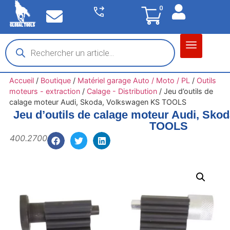
0
Matériel garage
Auto / Moto / PL
Chantier BTP
Accueil
/
Boutique
/
Matériel garage Auto / Moto / PL
/
Outils
moteurs - extraction
/
Calage - Distribution
/
Jeu d’outils de
calage moteur Audi, Skoda, Volkswagen KS TOOLS
Jeu d’outils de calage moteur Audi, Sko
TOOLS
400.2700