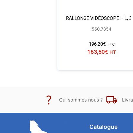
RALLONGE VIDÉOSCOPE – L, 3
550.7854
196,20
€
TTC
163,50
€
HT
Qui sommes nous ?
Livra
Catalogue