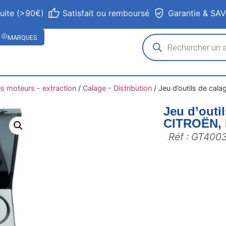
tuite (>90€)
Satisfait ou remboursé
Garantie & SA
MARQUES
ls moteurs - extraction
/
Calage - Distribution
/
Jeu d’outils de cal
Jeu d’outi
CITROËN, 
Réf : GT400