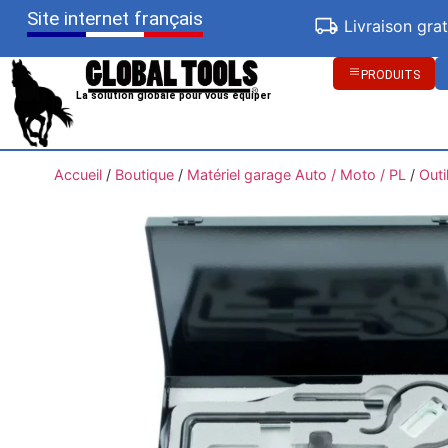
Site internet français
Livraison gra
PRODUITS
La solution globale pour vous équiper
Accueil
/
Boutique
/
Matériel garage Auto / Moto / PL
/
Outi