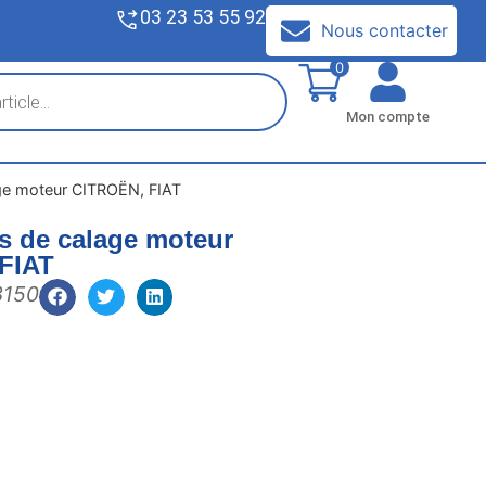
03 23 53 55 92
V
Nous contacter
0
Mon compte
age moteur CITROËN, FIAT
ls de calage moteur
FIAT
3150