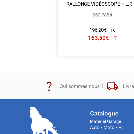
RALLONGE VIDÉOSCOPE – L, 3
550.7854
196,20
€
TTC
163,50
€
HT
Qui sommes nous ?
Livra
Catalogue
Matériel Garage
Auto / Moto / PL