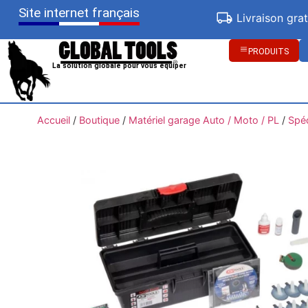
Site internet français
Livraison gra
PRODUITS
La solution globale pour vous équiper
Accueil
/
Boutique
/
Matériel garage Auto / Moto / PL
/
Spéc