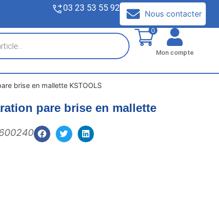
03 23 53 55 92
V
Nous contacter
0
Mon compte
 pare brise en mallette KSTOOLS
ration pare brise en mallette
1600240