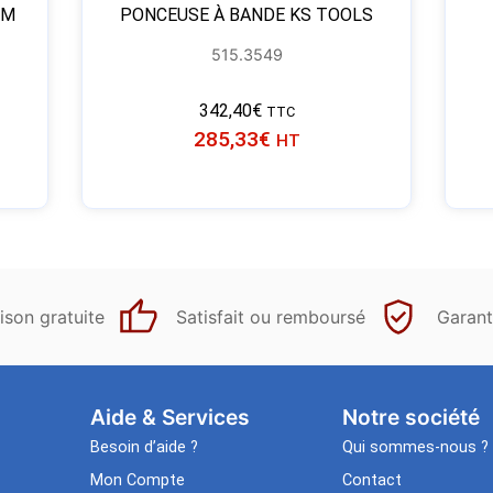
 M
PONCEUSE À BANDE KS TOOLS
515.3549
342,40
€
TTC
285,33
€
HT
ison gratuite
Satisfait ou remboursé
Garant
Aide & Services​
Notre société
Besoin d’aide ?
Qui sommes-nous ?
Mon Compte
Contact