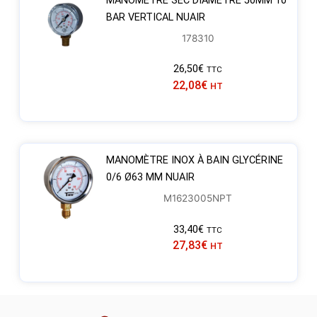
MANOMÈTRE SEC DIAMÈTRE 50MM 10
BAR VERTICAL NUAIR
178310
26,50
€
TTC
22,08
€
HT
MANOMÈTRE INOX À BAIN GLYCÉRINE
0/6 Ø63 MM NUAIR
M1623005NPT
33,40
€
TTC
27,83
€
HT