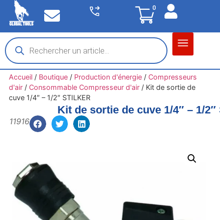
0
Matériel garage
Auto / Moto / PL
Chantier BTP
Accueil
/
Boutique
/
Production d'énergie
/
Compresseurs
d'air
/
Consommable Compresseur d'air
/
Kit de sortie de
cuve 1/4″ – 1/2″ STILKER
Kit de sortie de cuve 1/4″ – 1/2
11916