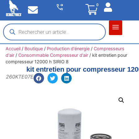
0
Matériel garage
Auto / Moto / PL
Chantier BTP
Accueil
/
Boutique
/
Production d'énergie
/
Compresseurs
d'air
/
Consommable Compresseur d'air
/
kit entretien pour
compresseur 12000 h SIRIO 8
kit entretien pour compresseur 120
260KTE07E