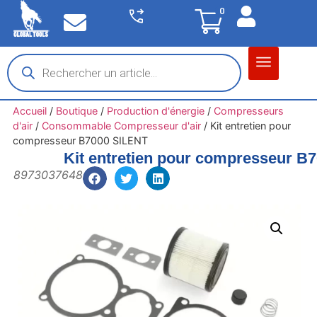
0
Matériel garage
Auto / Moto / PL
Chantier BTP
Accueil
/
Boutique
/
Production d'énergie
/
Compresseurs
d'air
/
Consommable Compresseur d'air
/
Kit entretien pour
compresseur B7000 SILENT
Kit entretien pour compresseur B
8973037648