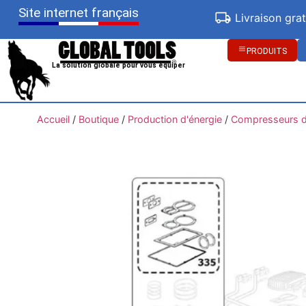
Site internet français
Livraison gra
PRODUITS
La solution globale pour vous équiper
Accueil
/
Boutique
/
Production d'énergie
/
Compresseurs d'