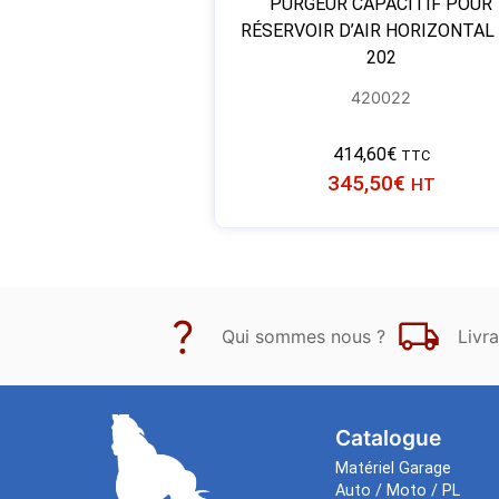
PURGEUR CAPACITIF POUR
RÉSERVOIR D’AIR HORIZONTAL
202
420022
414,60
€
TTC
345,50
€
HT
Qui sommes nous ?
Livra
Catalogue
Matériel Garage
Auto / Moto / PL