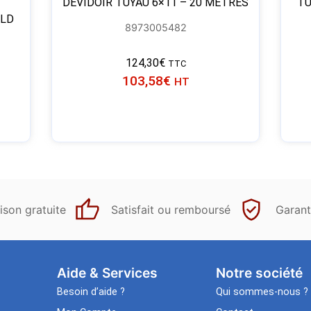
DÉVIDOIR TUYAU 6×11 – 20 MÈTRES
TU
 LD
8973005482
124,30
€
TTC
103,58
€
HT
ison gratuite
Satisfait ou remboursé
Garant
Aide & Services​
Notre société
Besoin d’aide ?
Qui sommes-nous ?