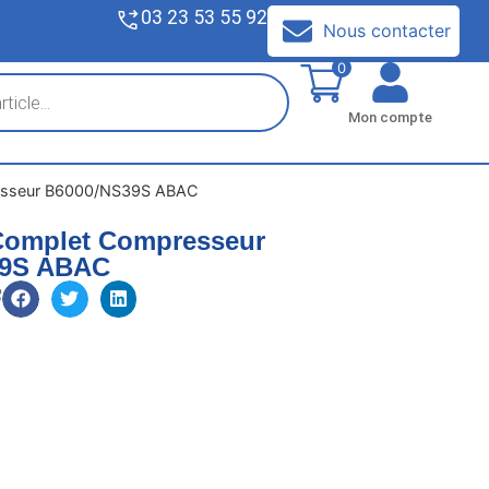
03 23 53 55 92
V
Nous contacter
0
Mon compte
resseur B6000/NS39S ABAC
 Complet Compresseur
39S ABAC
3