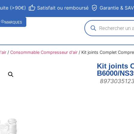
tuite (>90€)
Satisfait ou remboursé
Garantie & SA
MARQUES
air
/
Consommable Compresseur d'air
/
Kit joints Complet Comp
Kit joints
B6000/NS
897303512