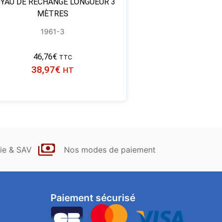
YAU DE RECHANGE LONGUEUR 3
MÈTRES
1961-3
46,76
€
TTC
38,97
€
HT
ie & SAV
Nos modes de paiement
Paiement sécurisé