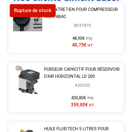
KIT ENTRETIEN POUR COMPRESSEUR
Rupture de stock
NS39 ABAC
9037875
48,90
€
TTC
40,75
€
HT
PURGEUR CAPACITIF POUR RÉSERVOIR
D’AIR HORIZONTAL LD 200
420020
430,80
€
TTC
359,00
€
HT
HUILE FLUIDTECH 5 LITRES POUR