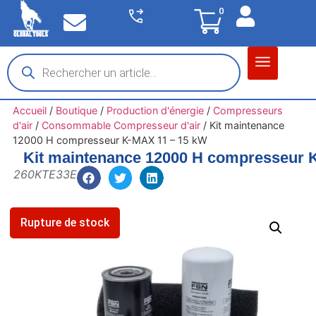
0
Matériel garage
Auto / Moto / PL
Chantier BTP
Accueil
/
Boutique
/
Production d'énergie
/
Compresseurs
d'air
/
Consommable Compresseur d'air
/
Kit maintenance
12000 H compresseur K-MAX 11 – 15 kW
Kit maintenance 12000 H compresseur 
260KTE33E
Rupture de stock