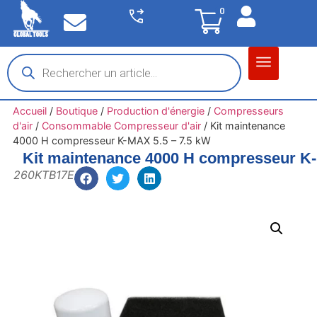
0
Matériel garage
Auto / Moto / PL
Chantier BTP
Accueil
/
Boutique
/
Production d'énergie
/
Compresseurs
d'air
/
Consommable Compresseur d'air
/
Kit maintenance
4000 H compresseur K-MAX 5.5 – 7.5 kW
Kit maintenance 4000 H compresseur K-
260KTB17E