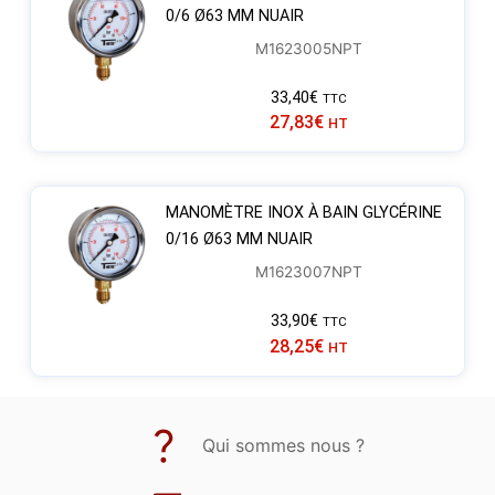
0/6 Ø63 MM NUAIR
M1623005NPT
33,40
€
TTC
27,83
€
HT
MANOMÈTRE INOX À BAIN GLYCÉRINE
0/16 Ø63 MM NUAIR
M1623007NPT
33,90
€
TTC
28,25
€
HT
Qui sommes nous ?