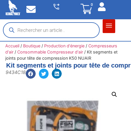
0
Matériel garage
Auto / Moto / PL
Chantier BTP
Accueil
/
Boutique
/
Production d'énergie
/
Compresseurs
d'air
/
Consommable Compresseur d'air
/
Kit segments et
joints pour tête de compression K50 NUAIR
Kit segments et joints pour tête de com
9434C18