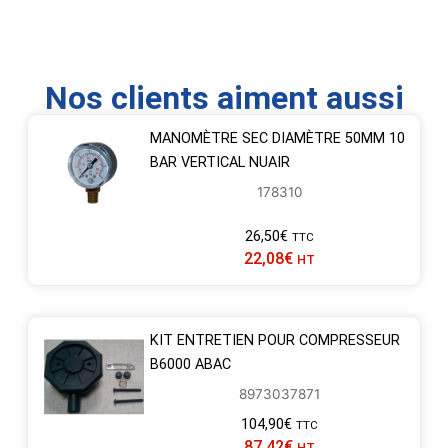
Nos clients aiment aussi
MANOMÈTRE SEC DIAMÈTRE 50MM 10
BAR VERTICAL NUAIR
178310
26,50
€
TTC
22,08
€
HT
KIT ENTRETIEN POUR COMPRESSEUR
B6000 ABAC
8973037871
104,90
€
TTC
87,42
€
HT