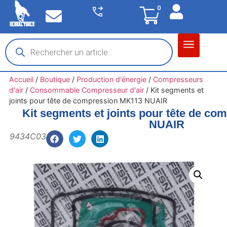
0
Matériel garage
Auto / Moto / PL
Chantier BTP
Accueil
/
Boutique
/
Production d'énergie
/
Compresseurs
d'air
/
Consommable Compresseur d'air
/
Kit segments et
joints pour tête de compression MK113 NUAIR
Kit segments et joints pour tête de c
NUAIR
9434C03