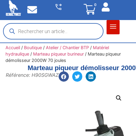
0
Matériel garage
Auto / Moto / PL
Chantier BTP
Accueil
/
Boutique
/
Atelier / Chantier BTP
/
Matériel
hydraulique
/
Marteau piqueur burineur
/
Marteau piqueur
démolisseur 2000W 70 joules
Marteau piqueur démolisseur 2000
Référence: H90SGWAZ