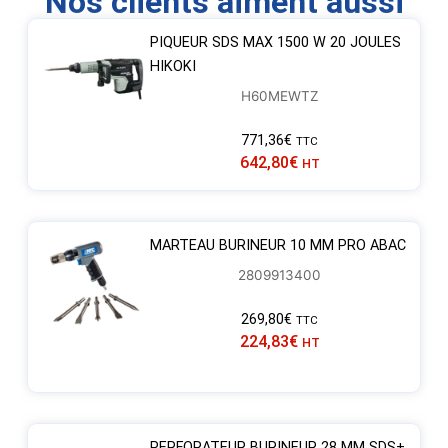
Nos clients aiment aussi
PIQUEUR SDS MAX 1500 W 20 JOULES
HIKOKI
H60MEWTZ
771,36
€
TTC
642,80
€
HT
MARTEAU BURINEUR 10 MM PRO ABAC
2809913400
269,80
€
TTC
224,83
€
HT
PERFORATEUR BURINEUR 28 MM SDS+