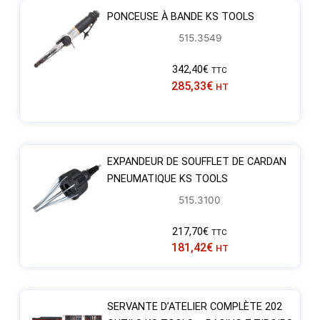
PONCEUSE À BANDE KS TOOLS
515.3549
342,40
€
TTC
285,33
€
HT
EXPANDEUR DE SOUFFLET DE CARDAN
PNEUMATIQUE KS TOOLS
515.3100
217,70
€
TTC
181,42
€
HT
SERVANTE D’ATELIER COMPLÈTE 202