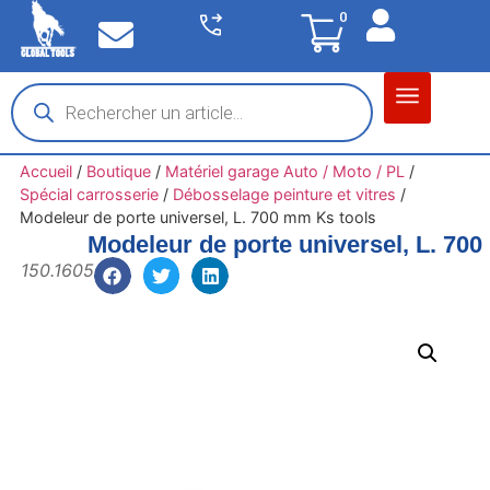
0
Matériel garage
Auto / Moto / PL
Chantier BTP
Accueil
/
Boutique
/
Matériel garage Auto / Moto / PL
/
Spécial carrosserie
/
Débosselage peinture et vitres
/
Modeleur de porte universel, L. 700 mm Ks tools
Modeleur de porte universel, L. 70
150.1605