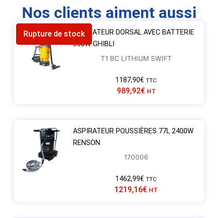
Nos clients aiment aussi
ASPIRATEUR DORSAL AVEC BATTERIE
Rupture de stock
330W GHIBLI
T1 BC LITHIUM SWIFT
1187,90
€
TTC
989,92
€
HT
ASPIRATEUR POUSSIÈRES 77L 2400W
RENSON
170006
1462,99
€
TTC
1219,16
€
HT