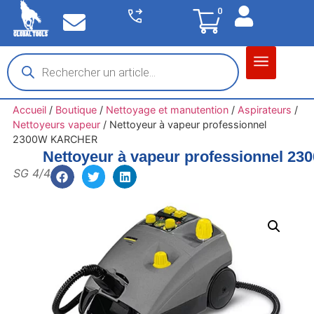
0
Matériel garage
Auto / Moto / PL
Chantier BTP
Accueil
/
Boutique
/
Nettoyage et manutention
/
Aspirateurs
/
Nettoyeurs vapeur
/
Nettoyeur à vapeur professionnel
2300W KARCHER
Nettoyeur à vapeur professionnel 
SG 4/4