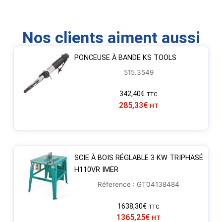
Nos clients aiment aussi
PONCEUSE À BANDE KS TOOLS
515.3549
342,40
€
TTC
285,33
€
HT
SCIE À BOIS RÉGLABLE 3 KW TRIPHASÉ
H110VR IMER
Réference : GT04138484
1638,30
€
TTC
1365,25
€
HT