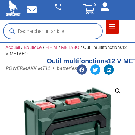
0
Matériel garage
Auto / Moto / PL
Chantier BTP
Accueil
/
Boutique
/
H - M
/
METABO
/
Outil multifonctions12
V METABO
Outil multifonctions12 V M
POWERMAXX MT12 + batteries