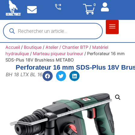
0
Matériel garage
Auto / Moto / PL
Chantier BTP
Accueil
/
Boutique
/
Atelier / Chantier BTP
/
Matériel
hydraulique
/
Marteau piqueur burineur
/
Perforateur 16 mm
SDS-Plus 18V Brushless METABO
Perforateur 16 mm SDS-Plus 18V Br
BH 18 LTX BL 16