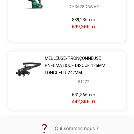
DH3628DAWVZ
839,23
€
TTC
699,36
€
HT
MEULEUSE/TRONÇONNEUSE
PNEUMATIQUE DISQUE 125MM
LONGUEUR 242MM
51272
531,36
€
TTC
442,80
€
HT
Qui sommes nous ?