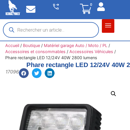
0
Matériel garage
Auto / Moto / PL
Chantier BTP
Accueil
/
Boutique
/
Matériel garage Auto / Moto / PL
/
Accessoires et consommables
/
Accessoires Véhicules
/
Phare rectangle LED 12/24V 40W 2800 lumens
Phare rectangle LED 12/24V 40W 
17096