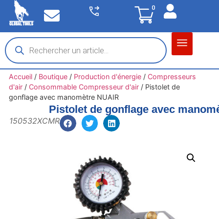
0
Matériel garage
Auto / Moto / PL
Chantier BTP
Accueil
/
Boutique
/
Production d'énergie
/
Compresseurs
d'air
/
Consommable Compresseur d'air
/
Pistolet de
gonflage avec manomètre NUAIR
Pistolet de gonflage avec manom
150532XCMR