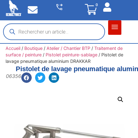
0
Matériel garage
Auto / Moto / PL
Chantier BTP
Accueil
/
Boutique
/
Atelier / Chantier BTP
/
Traitement de
surface / peinture
/
Pistolet peinture-sablage
/
Pistolet de
lavage pneumatique aluminium DRAKKAR
Pistolet de lavage pneumatique alu
06356