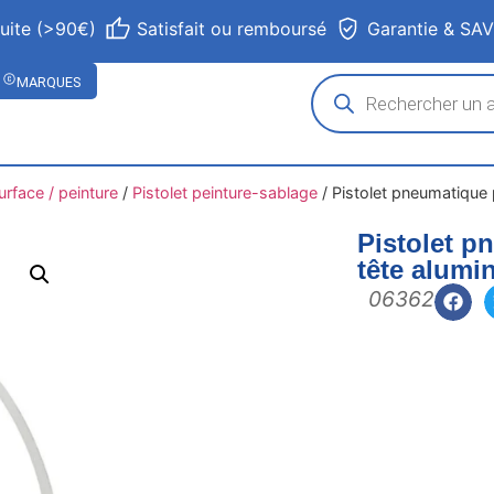
tuite (>90€)
Satisfait ou remboursé
Garantie & SA
MARQUES
urface / peinture
/
Pistolet peinture-sablage
/
Pistolet pneumatique 
Pistolet p
tête alumi
06362