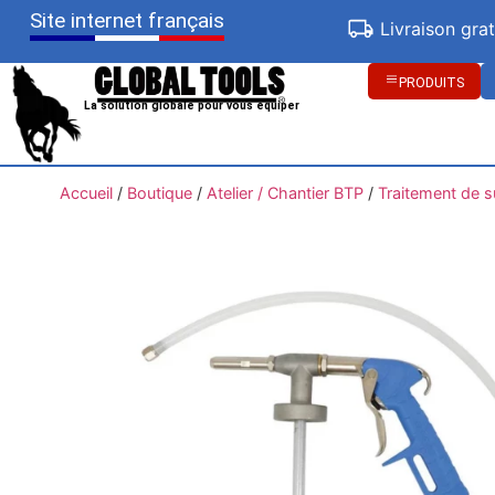
Site internet français
Livraison gra
PRODUITS
La solution globale pour vous équiper
Accueil
/
Boutique
/
Atelier / Chantier BTP
/
Traitement de s