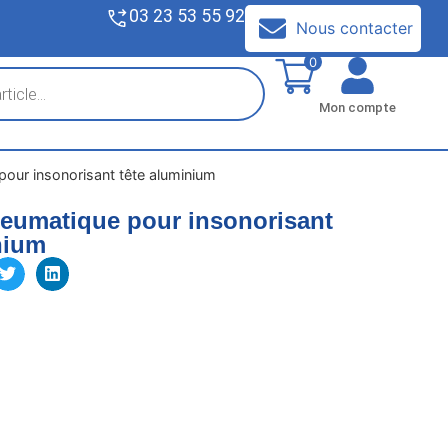
03 23 53 55 92
V
Nous contacter
0
Mon compte
pour insonorisant tête aluminium
neumatique pour insonorisant
nium